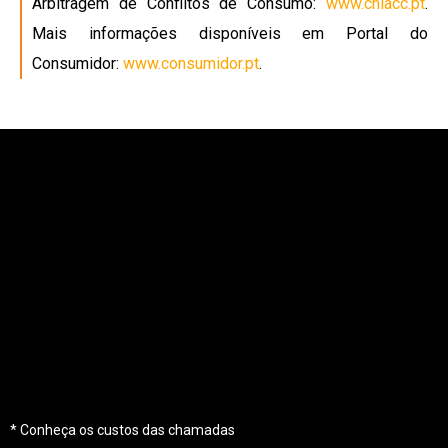
Arbitragem de Conflitos de Consumo:
www.cniacc.pt
.
Mais informações disponíveis em Portal do
Consumidor:
www.consumidor.pt
.
CHAVES (sede)
Estrada Nacional n.º 103, n.º 20, São Fraústo
5400-283 Chaves – Portugal
GPS:
41º43’20.1”N 7º29’08.8”W
+351
276 340 800
(Chamada para rede fixa *)
geral@anteros.pt
* Conheça os custos das chamadas