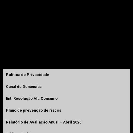
PORTO (delegação)
Rua Antonio Nicolau D’Almeida, 45, Escritório 2.10
4100-320 Porto – Portugal
GPS:
41º10’36.8”N 8º39’03.5”W
Política de Privacidade
Canal de Denúncias
Ent. Resolução Alt. Consumo
Plano de prevenção de riscos
Relatório de Avaliação Anual – Abril 2026