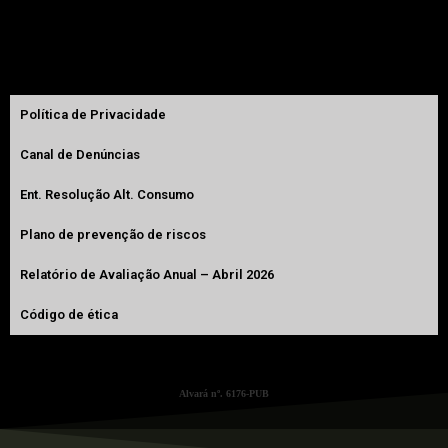
GPS:
41º10’36.8”N 8º39’03.5”W
Política de Privacidade
Canal de Denúncias
Ent. Resolução Alt. Consumo
Plano de prevenção de riscos
Relatório de Avaliação Anual – Abril 2026
Código de ética
Alvará nº. 6176-PUB